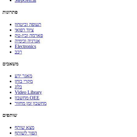
StepGen.ai
פתרונות
תעופה וביטחון
ציוד רפואי
פארמה וביו-טק
אנרגיה וכימיה
Electronics
רכב
משאבים
מאגר ידע
מקרי בוחן
בלוג
Video Library
מחשבון OEE
מחשבון זמן מחזור
שותפים
מצא שותף
הפוך לשותף